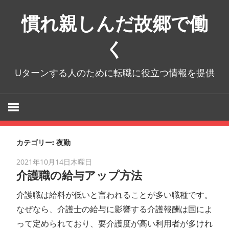
コ
慣れ親しんだ故郷で働
ン
テ
く
ン
ツ
Uターンする人のために転職に役立つ情報を提供
へ
ス
キ
ッ
プ
カテゴリー:
夜勤
2021年10月14日木曜日
介護職の給与アップ方法
介護職は給料が低いと言われることが多い職種です。
なぜなら、介護士の給与に影響する介護報酬は国によ
って定められており、要介護度が高い利用者が多けれ