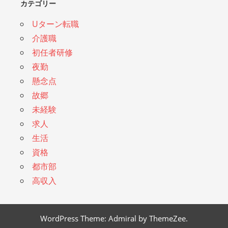
カテゴリー
Uターン転職
介護職
初任者研修
夜勤
懸念点
故郷
未経験
求人
生活
資格
都市部
高収入
WordPress Theme: Admiral by ThemeZee.